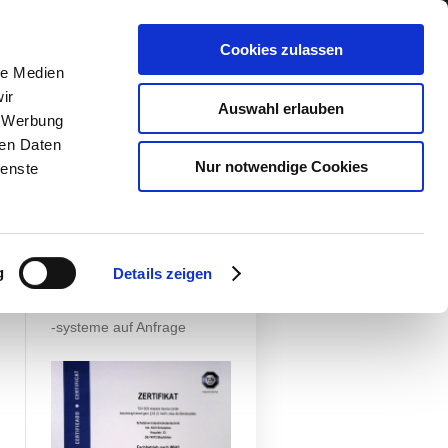
Cookies zulassen
le Medien
ir
Acrylharzbeschichtungen
Auswahl erlauben
, Werbung
Epoxidharzbeschichtungen
ren Daten
Polyurethanbeschichtungen
Nur notwendige Cookies
ienste
Ableitfähige Beschichtungen
ESD Electrostatic Discharge
Parkhaus & Tiefgaragen
Dekorative Beschichtungen
Diffusionsoffenesysteme
g
Details zeigen
Weitere
Bodenbeschichtungs
-systeme auf Anfrage