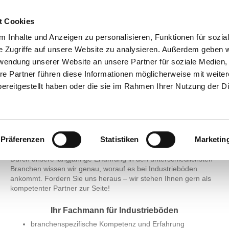
t Cookies
 Inhalte und Anzeigen zu personalisieren, Funktionen für sozia
Über uns
e Zugriffe auf unsere Website zu analysieren. Außerdem geben w
rwendung unserer Website an unsere Partner für soziale Medien
Bei Schatalow ist Ihr Boden in den besten Händen. Wir
re Partner führen diese Informationen möglicherweise mit weite
begleiten Sie in jeder Projektphase – von der individuellen
ereitgestellt haben oder die sie im Rahmen Ihrer Nutzung der D
Analyse und Beratung bis zur fachgerechten und
termingerechten technischen Umsetzung.
Qualifizierte Mitarbeiter und modernste Verfahren der
Bodenbeschichtung sorgen für professionelle Ergebnisse, die
Präferenzen
Statistiken
Marketin
höchsten Ansprüchen genügen. Ganz gleich, ob bei Neubauten
oder Sanierungen.
Durch unsere langjährige Erfahrung in den unterschiedlichsten
Branchen wissen wir genau, worauf es bei Industrieböden
ankommt. Fordern Sie uns heraus – wir stehen Ihnen gern als
kompetenter Partner zur Seite!
Ihr Fachmann für Industrieböden
branchenspezifische Kompetenz und Erfahrung