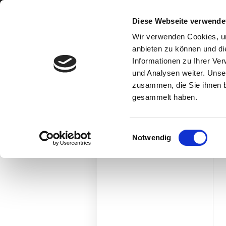
Diese Webseite verwende
Wir verwenden Cookies, um
Home
anbieten zu können und di
Informationen zu Ihrer Ve
Unsere Leistungen
und Analysen weiter. Unse
Direkt-Anfrage
zusammen, die Sie ihnen b
gesammelt haben.
Farbkonzepte
Über uns
Einwilligungsauswahl
Impressum
Notwendig