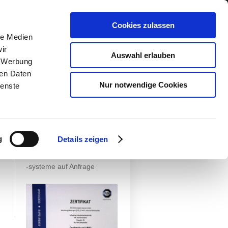
Cookies zulassen
le Medien
ir
Acrylharzbeschichtungen
Auswahl erlauben
, Werbung
Epoxidharzbeschichtungen
ren Daten
Polyurethanbeschichtungen
Nur notwendige Cookies
ienste
Ableitfähige Beschichtungen
ESD Electrostatic Discharge
Parkhaus & Tiefgaragen
Dekorative Beschichtungen
Diffusionsoffenesysteme
g
Details zeigen
Weitere
Bodenbeschichtungs
-systeme auf Anfrage