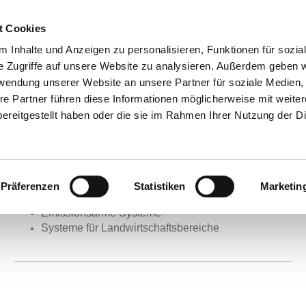
t Cookies
 Inhalte und Anzeigen zu personalisieren, Funktionen für sozia
Unsere Leistungen
e Zugriffe auf unsere Website zu analysieren. Außerdem geben w
rwendung unserer Website an unsere Partner für soziale Medien
re Partner führen diese Informationen möglicherweise mit weite
Industriebodensysteme
ereitgestellt haben oder die sie im Rahmen Ihrer Nutzung der D
WHG Systeme
Parkhaus Systeme
Designboden Systeme
Rutschhemmende Systeme
Ableitfähige Systeme
Präferenzen
Statistiken
Marketin
Wasserdampfdiffusionsfähige Systeme
Emissionsarme Systeme
Systeme für Landwirtschaftsbereiche