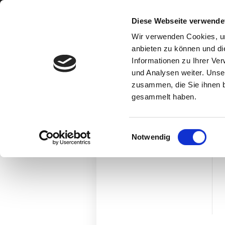
Diese Webseite verwende
Wir verwenden Cookies, um
Home
anbieten zu können und di
Informationen zu Ihrer Ve
Unsere Leistungen
und Analysen weiter. Unse
Direkt-Anfrage
zusammen, die Sie ihnen b
gesammelt haben.
Farbkonzepte
Über uns
Einwilligungsauswahl
Impressum
Notwendig